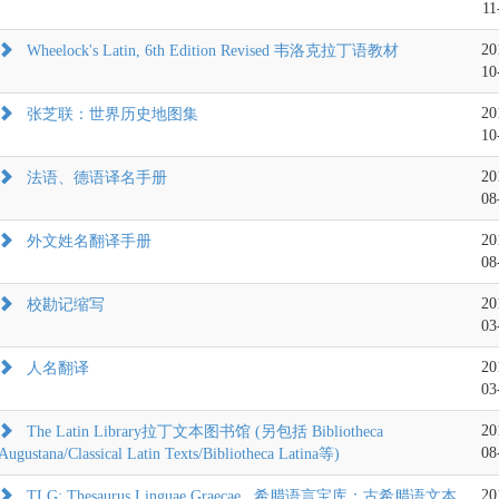
11
20
Wheelock's Latin, 6th Edition Revised 韦洛克拉丁语教材
10
20
张芝联：世界历史地图集
10
20
法语、德语译名手册
08
20
外文姓名翻译手册
08
20
校勘记缩写
03
20
人名翻译
03
20
The Latin Library拉丁文本图书馆 (另包括 Bibliotheca
08
Augustana/Classical Latin Texts/Bibliotheca Latina等)
20
TLG: Thesaurus Linguae Graecae 希腊语言宝库：古希腊语文本