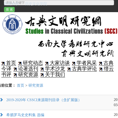
西南大学
历史文化学院
首页
研究动态
大家访谈
学者风采
古典
今译
论著选刊
学术沙龙
古典学评论
缙云
书评
研究资源
关于我们
当前位置：
首页
>
研究资源
20
2019-2020年 CSSCI来源期刊目录（含扩展版）
03
20
希腊罗马史史料集 选编