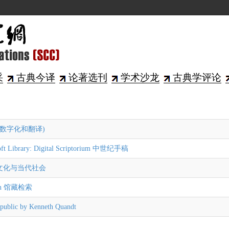
采
古典今译
论著选刊
学术沙龙
古典学评论
us A数字化和翻译)
y: Digital Scriptorium 中世纪手稿
古代文化与当代社会
on 馆藏检索
c by Kenneth Quandt