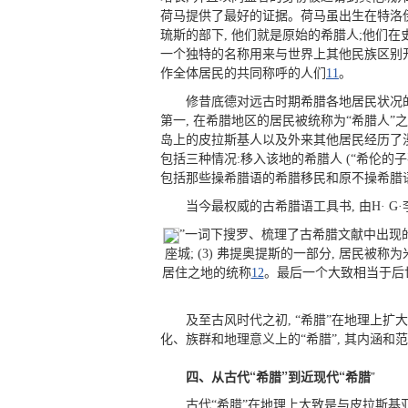
荷马提供了最好的证据。荷马虽出生在特洛伊
琉斯的部下, 他们就是原始的希腊人;他们在
一个独特的名称用来与世界上其他民族区别开
作全体居民的共同称呼的人们
11
。
修昔底德对远古时期希腊各地居民状况
第一, 在希腊地区的居民被统称为“希腊人”
岛上的皮拉斯基人以及外来其他居民经历了漫
包括三种情况:移入该地的希腊人 (“希伦的子
包括那些操希腊语的希腊移民和原不操希腊语
当今最权威的古希腊语工具书, 由H· G·李德
”一词下搜罗、梳理了古希腊文献中出现的所有
座城; (3) 弗提奥提斯的一部分, 居民被称为米
居住之地的统称
12
。最后一个大致相当于后
及至古风时代之初, “希腊”在地理上扩大
化、族群和地理意义上的“希腊”, 其内涵和
四、从古代“希腊”到近现代“希腊
”
古代“希腊”在地理上大致是与皮拉斯基