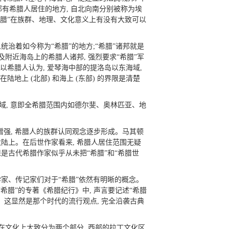
部有希腊人居住的地方, 自北向南分别被称为埃
“希腊”在族群、地理、文化意义上有没有大致可以
治着如今称为“希腊”的地方;“希腊”诸邦就是
及附近海岛上的希腊人诸邦, 强烈要求“希腊”军
 所以希腊人认为, 爱琴海中部的提洛岛以东海域,
地上 (北部) 和海上 (东部) 的界限是清楚
域, 意即全希腊范围内如德尔斐、奥林匹亚、地
日趋增强, 希腊人的族群认同观念逐步形成。马其顿
陆上。在后世作家看来, 希腊人居住范围无疑
但是古代希腊作家似乎从未把“希腊”和“希腊世
家、传记家们对于“希腊”依然有明晰的概念。
腊”的专著《希腊纪行》中, 声言要记述“希腊
。这显然是那个时代的流行观点, 完全沿袭古典
在文化上大致分为两个部分, 西部的拉丁文化区