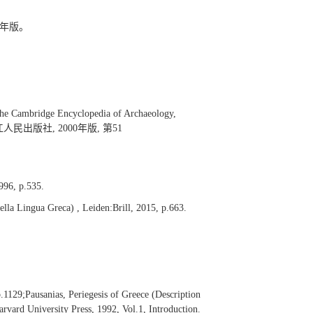
18年版。
 The Cambridge Encyclopedia of Archaeology,
:浙江人民出版社, 2000年版, 第51
996, p.535.
ella Lingua Greca) , Leiden:Brill, 2015, p.663.
1129;Pausanias, Periegesis of Greece (Description
vard University Press, 1992, Vol.1, Introduction.