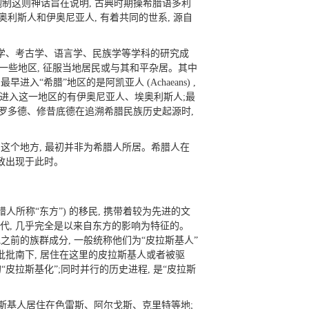
人炮制这则神话旨在说明, 古典时期操希腊语多利
称为多利斯人、埃奥利斯人和伊奥尼亚人, 有着共同的世系, 源自
史学、考古学、语言学、民族学等学科的研究成
占据一些地区, 征服当地居民或与其和平杂居。其中
入“希腊”地区的是阿凯亚人 (Achaeans) ,
稍晚进入这一地区的有伊奥尼亚人、埃奥利斯人;最
罗多德、修昔底德在追溯希腊民族历史起源时,
”的这个地方, 最初并非为希腊人所居。希腊人在
大致出现于此时。
人所称“东方”) 的移民, 携带着较为先进的文
新石器时代, 几乎完全是以来自东方的影响为特征的。
之前的族群成分, 一般统称他们为“皮拉斯基人”
希腊人一批批南下, 居住在这里的皮拉斯基人或者被驱
皮拉斯基化”;同时并行的历史进程, 是“皮拉斯
拉斯基人居住在色雷斯、阿尔戈斯、克里特等地;