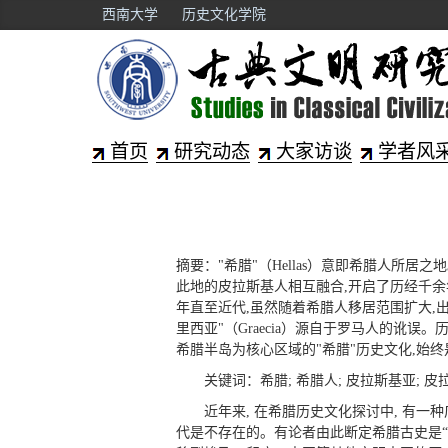
西南大学
历史文化学院
首页
研究动态
大家访谈
学者风
摘要："希腊"（Hellas）意即希腊人所
此地的皮拉斯基人相互融合,开启了历经千余
年直至近代,虽然随着希腊人移居范围扩大,出
里西亚"（Graecia）源自于罗马人的讹误
希腊半岛为核心区域的"希腊"历史文化,始
关键词：希腊; 希腊人; 皮拉斯基亚; 皮
近年来, 在希腊历史文化探讨中, 有一种
代是不存在的。有论者由此断定希腊古史是“伪