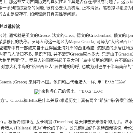
上, 那这些文明古国历史的真实性甚至其是否存在都很成问题了。这涉
系列错综复杂的问题, 很有必要认真梳理, 正本清源。笔者拟以希腊为例,
”的古史是否存在, 如何理解其真实性等问题。
并以讹传讹
是英文的Greece, 法文的Grèce, 德文的Griechenland, 俄文的Гре
的统称。罗马人称这一地区为Magna Graecia, 可译为“大格里西亚”或
城邦中有一部族来自于亚得里亚海对岸的西北希腊, 该部族的原居住地是名叫Gra
马人所知不多, 见识有限, 并不清楚Graecia原本多大, 只是由于Graec
大格里西亚”了。罗马人的国家兴起于意大利半岛中部第伯河畔, 在不断向外
为罗马人对意大利半岛的“格里西亚人”居住地的称呼, 也成为对巴尔干半岛南部
ia (Greece) 来称呼本国。他们和古代希腊人一样, 用“ʽEλλά ʽEλλα'
”来称呼自己的领土。“ʽEλλά ʽEλλα'
地方”。Graecia和Hellas是什么关系?难道历史上真有两个“希腊”吗?答案当
llen) 。根据希腊神话, 丢卡利翁 (Deucalion) 是天神普罗米修斯的
 (Hellenes) 意为“希伦的子孙”。公元前8世纪作家赫西俄德说, 希伦