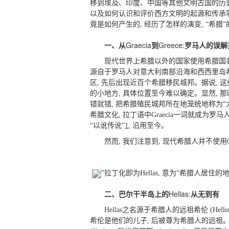
移到埃及、印度、中国等其他文明古国的历史
以及如何认识和评价西方文明的起源和传承等一
竟是如何产生的, 经历了怎样的演变, “希腊
一、从
Graecia
到
Greece:
罗马人的误解
现代世界上希腊以外的国家使用希腊国名时, 通常就
源自于罗马人对意大利南部沿海和西西里岛希腊移民
区, 先后出现近百个希腊移民城邦。据说, 这些
的小地方, 具体位置至今难以确定。显然, 那时罗
错就错, 把希腊殖民城邦所在地笼统地称为“
希腊文化, 拉丁语中Graecia一词就成
“以讹传讹”
1
, 沿用至今。
然而, 我们注意到, 现代希腊人并不使用Graec
”拉丁化即为Hellas, 意为“希腊人居住的
二、巴尔干半岛上的
Hellas:
从无到有
Hellas之名源于希腊人的远祖希伦 (He
希伦是他们的儿子, 后被尊为希腊人的远祖。希腊人