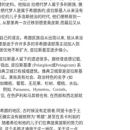
的史料。他指出:拉栖代梦人属于多利斯族, 雅
拉栖代梦人是属于希腊族的;皮拉斯基人从来没有
希伦的儿子多洛斯统治的时代, 他们便移居到一
, 从那里再一次迁移到德里奥皮斯;而最后又从
了自己的语言。希腊民族自从出现以来, 就从来没
主要是由于许许多多的非希腊语部落主动加入到
群居住地不断扩大, 皮拉斯基亚逐步缩小。
。皮拉斯基人留下的遗迹很多。据修昔底德记载,
基康 (Pelargikon或Pelasgicum) 系
 雅典卫城已有城墙建筑。雅典卫城曾是皮拉斯基
证。某些具有社会、政治特色的名字 (如
汇 (如橄榄、葡萄、无花果、杉树、樱桃、水仙、
arnassos、Hymettos、Corinth、
较为常见, 在色萨利和马其顿也有, 在西部和西北部就
希腊的地区, 古时候没有定居者;阿提卡由于土
地区确实没有被统称为“希腊”;甚至在丢卡利翁的
呼。随着希伦和他的儿子们在弗提奥提斯的势力的
间, 这个名称才通用于这一地区。关于这一点,