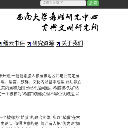
缙云书评
研究资源
关于我们
千纪末开始,一批批希腊人移居该地区并与此前定居
地理、语言、族群、文化内涵基本成型;此后数百
",其内涵和范围已经不是问题。希腊被称为"格
在一个被称为"希腊"的国家,但不容否认的是,以
一个被称为“希腊”的政治实体, 所以“希腊”在古
史论”。值得注意的是, 倘若有人把“伪史论”挪