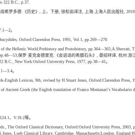
 322 B.C., p.37.
 I.56.中译本参阅希罗多德:《历史》, 上、下册, 徐松岩译注, 上海:上海人民出版社, 20
.1—2。
cydides, Oxford:Clarendon Press, 1991, Vol.1, pp.269—270.
y of the Hellenic World:Prehistory and Protohistory, pp.364—365;A.Sherratt,
Press, 1980, pp.48—53;保罗·麦克金德里克:《会说话的希腊石头》, 晏绍祥译, 杭州
2 B.C., New York:Oxford University Press, 1977, pp.38—41。
1—3.4。
k-English Lexicon, 9th, revised by H.Stuart Jones, Oxford:Clarendon Press, 1
of Ancient Greek (the English translation of Franco Montanari’s Vocabolario d
.1、V.18.2等。
 The Oxford Classical Dictionary, Oxford:Oxford University Press, 2003, p.
S.Jones, Loeb Classical Library, Cambridge, Massachusetts;London, England:Har