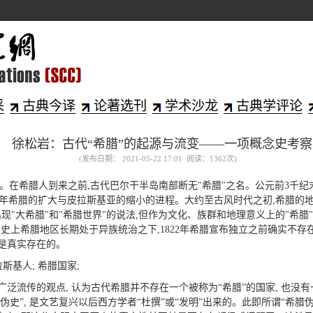
采
古典今译
论著选刊
学术沙龙
古典学评论
徐松岩：古代“希腊”的起源与流变——一项概念史考察
(发布日期： 2021-05-22 17:01 阅读：
1362
次)
居之地。在希腊人到来之前,古代巴尔干半岛南部断无"希腊"之名。公元前3
年希腊的扩大与皮拉斯基亚的缩小的进程。大约至古风时代之初,希腊的
现"大希腊"和"希腊世界"的说法,但作为文化、族群和地理意义上的"希腊
。历史上希腊地区长期处于异族统治之下,1822年希腊宣布独立之前确实不存
终是真实存在的。
拉斯基人; 希腊国家;
广泛流传的观点, 认为古代希腊并不存在一个被称为“希腊”的国家, 也没有
史”, 是文艺复兴以后西方学者“杜撰”或“发明”出来的。此即所谓“希腊伪