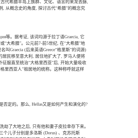
及古代希腊半岛上族群、文化、语言的来龙去脉,
 从概念史的角度, 探讨古代“希腊”的概念究
ция等。据考证, 该词均源于拉丁语Graecia, 它
“大希腊”。公元前7-前5世纪, 在“大希腊”地
ecia (后来英语Greece“格里斯”的词源)
ia的居民移至意大利, 居住地扩大了, 罗马人便将
征服直至统治“大格里西亚”后, 开始大量吸收
的“格里西亚人”祖居地的统称。这种称呼就这样
然是否定的。那么, Hellas又是如何产生和演化的?
儿子。洪水洗劫了大地之后, 只有他和妻子皮拉幸存下来。
三个儿子分别是多洛斯 (Dorus) 、克苏托斯