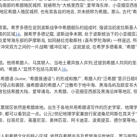
南部的希腊殖民城邦, 就被称为“大格里西亚”;爱琴海东岸、小亚细亚西
区希腊人殖民城邦, 也有其各自的地名, 并未统称为希腊。那么, 古代
案。希罗多德在说到波斯战争中希腊舰队的组成时, 强调当初皮拉斯基人统
南的区域
14
。据希罗多德记载, 波斯战争末期, 处于波斯统治下的小亚细亚
地处爱琴海东部的萨摩斯岛, 如同赫拉克勒斯柱 (直布罗陀海峡) 一样遥远,
突双方之间的一片战略“缓冲区域”。这就是说, 在希罗多德看来, “希腊”在陆
题。他将希腊人、马其顿人、当地土著异族人并列;还提到希腊人共同的圣
屿, “希腊人”显然不包括马其顿人
16
。
腊语 (koine, “希腊普通话”) 的形成和推广, 希腊人的“泛希腊”意识
侵占和袭掠, 操希腊语的希腊人广泛散布于地中海、黑海岛屿及欧亚非大
 大致包括希腊大陆、爱琴诸岛、大希腊、小亚细亚西部及黑海沿岸等地区, 
其聚居区依然是希腊故地。出生于各地并用希腊语写作的历史学家、地理学
, 都可以看到这一点。公元2世纪地理学家兼旅行家波桑尼阿斯在其关于“希
利斯、拉哥尼亚、美塞尼亚、奥林匹亚、阿卡迪亚、波奥提亚、德尔斐等地
腊人和希腊文化的核心区域, 依然在希腊半岛及爱琴海沿岸地区。罗马帝国