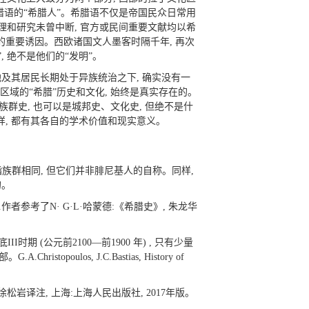
希腊语的“希腊人”。希腊语不仅是帝国民众日常用
理和研究未曾中断, 官方或民间重要文献均以希
动的重要诱因。西欧诸国文人墨客时隔千年, 再次
 绝不是他们的“发明”。
土地及其居民长期处于异族统治之下, 确实没有一
心区域的“希腊”历史和文化, 始终是真实存在的。
群史, 也可以是城邦史、文化史, 但绝不是什
样, 都有其各自的学术价值和现实意义。
指族群相同, 但它们并非腓尼基人的自称。同样,
的。
ss, 1977, p.39.作者参考了N· G·L·哈蒙德:《希腊史》, 朱龙华
 (公元前2100—前1900 年) , 只有少量
s, J.C.Bastias, History of
 上、下册, 徐松岩译注, 上海:上海人民出版社, 2017年版。