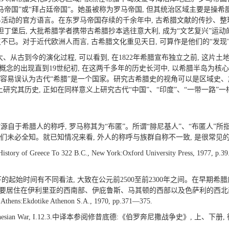
马帝国”或“拜占廷帝国”。她虽被称为罗马帝国, 但其统治区域主要是操
易活动的官方语言。在东罗马帝国存续的千余年中, 古希腊文献的传抄、整
坦丁堡后, 大批希腊学者携带古希腊抄本逃往意大利, 成为“文艺复兴”运
不已。对于近代欧洲人而言, 古希腊文化重见天日, 可算作是他们的“发现”,
、从古到今的演化过程, 可以看到, 在1822年希腊宣布独立之前, 这片
”概念的出现直到19世纪初, 在这两千多年的历史长河中, 以希腊半岛为核
们容易误认为古代“希腊”是一个国家。研究古希腊史的视角可以是区域史、族
研究其历史, 正如在同样意义上研究古代“中国”、“印度”、“一带一路”一
源自于希腊人的称呼, 罗马称其为“布匿”。所谓“腓尼基人”、“布匿人”所
我们未必全知。就已知情况来看, 外人的称呼与族群自称不一致, 是很常见
 A History of Greece To 322 B.C., New York:Oxford University Pre
。
时间有不同看法, 大致在公元前2500至前2300年之间。在早期希腊底III时期
里亚的西南部、伊庇鲁斯、马其顿的西部以及色萨利的西北部。G.A.Christopoulo
y, Athens:Ekdotike Athenon S.A., 1970, pp.371—375.
the Peloponnesian War, I.12.3.中译本参阅修昔底德:《伯罗奔尼撒战争史》,