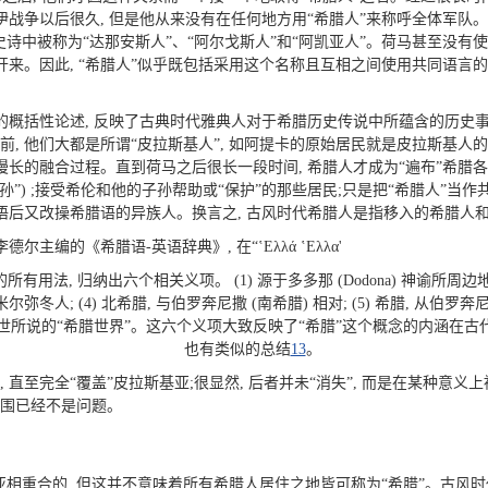
战争以后很久, 但是他从来没有在任何地方用“希腊人”来称呼全体军队
史诗中被称为“达那安斯人”、“阿尔戈斯人”和“阿凯亚人”。荷马甚至没有使
来。因此, “希腊人”似乎既包括采用这个名称且互相之间使用共同语言的
的概括性论述, 反映了古典时代雅典人对于希腊历史传说中所蕴含的历史
之前, 他们大都是所谓“皮拉斯基人”, 如阿提卡的原始居民就是皮拉斯基人的
长的融合过程。直到荷马之后很长一段时间, 希腊人才成为“遍布”希腊各地
孙”) ;接受希伦和他的子孙帮助或“保护”的那些居民;只是把“希腊人”当作
后又改操希腊语的异族人。换言之, 古风时代希腊人是指移入的希腊人和“希
尔主编的《希腊语-英语辞典》, 在“ʽEλλά ʽEλλα'
用法, 归纳出六个相关义项。 (1) 源于多多那 (Dodona) 神谕所周边
尔弥冬人; (4) 北希腊, 与伯罗奔尼撒 (南希腊) 相对; (5) 希腊, 从伯
世所说的“希腊世界”。这六个义项大致反映了“希腊”这个概念的内涵在
也有类似的总结
13
。
, 直至完全“覆盖”皮拉斯基亚;很显然, 后者并未“消失”, 而是在某种意义
范围已经不是问题。
亚相重合的, 但这并不意味着所有希腊人居住之地皆可称为“希腊”。古风时