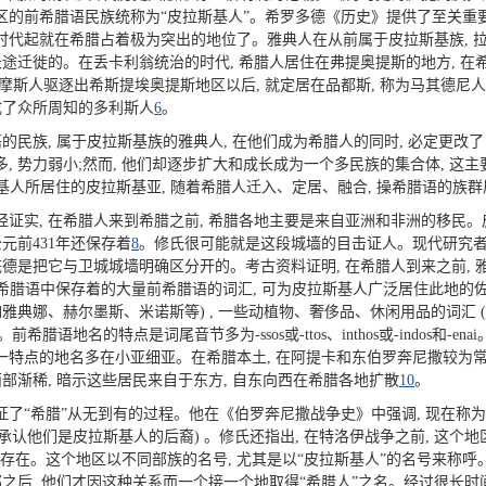
的前希腊语民族统称为“皮拉斯基人”。希罗多德《历史》提供了至关重要
代起就在希腊占着极为突出的地位了。雅典人在从前属于皮拉斯基族, 
长途迁徙的。在丢卡利翁统治的时代, 希腊人居住在弗提奥提斯的地方, 在
摩斯人驱逐出希斯提埃奥提斯地区以后, 就定居在品都斯, 称为马其德尼人
成了众所周知的多利斯人
6
。
的民族, 属于皮拉斯基族的雅典人, 在他们成为希腊人的同时, 必定更改
, 势力弱小;然而, 他们却逐步扩大和成长成为一个多民族的集合体, 这
斯基人所居住的皮拉斯基亚, 随着希腊人迁入、定居、融合, 操希腊语的族
证实, 在希腊人来到希腊之前, 希腊各地主要是来自亚洲和非洲的移民
元前431年还保存着
8
。修氏很可能就是这段城墙的目击证人。现代研究者指出, 皮拉斯
底德是把它与卫城城墙明确区分开的。考古资料证明, 在希腊人到来之前,
希腊语中保存着的大量前希腊语的词汇, 可为皮拉斯基人广泛居住此地的佐
字 (如雅典娜、赫尔墨斯、米诺斯等) , 一些动植物、奢侈品、休闲用品的词
的特点是词尾音节多为-ssos或-ttos、inthos或-indos和-enai。 例如, P
assos等。具备这一特点的地名多在小亚细亚。在希腊本土, 在阿提卡和东伯罗奔尼撒
部渐稀, 暗示这些居民来自于东方, 自东向西在希腊各地扩散
10
。
了“希腊”从无到有的过程。他在《伯罗奔尼撒战争史》中强调, 现在称为
是承认他们是皮拉斯基人的后裔) 。修氏还指出, 在特洛伊战争之前, 这个
都不存在。这个地区以不同部族的名号, 尤其是以“皮拉斯基人”的名号来称
之后, 他们才因这种关系而一个接一个地取得“希腊人”之名。经过很长时