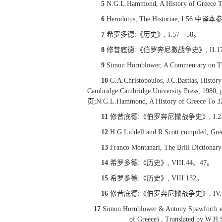
5
N.G.L.Hammond, A History of Greece To
6
Herodotus, The Historiae,
7
希罗多德:《历史》, I.57—58。
8
修昔底德:《伯罗奔尼撒战争史》, II.17
9
Simon Hornblower, A Commentary on Thu
10
G.A.Christopoulos, J.C.Bastias, Histor
Cambridge:Cambridge University 
页;N.G.L.Hammond, A History of Greece To 32
11
修昔底德:《伯罗奔尼撒战争史》, I.2.
12
H.G.Liddell and R.Scott compiled, Gree
13
Franco Montanari, The Brill Dictionary 
14
希罗多德:《历史》, VIII.44、47。
15
希罗多德:《历史》, VIII.132。
16
修昔底德:《伯罗奔尼撒战争史》, IV.124
17
Simon Hornblower & Antony Spawforth eds.,
of Greece) , Translated by W.H.