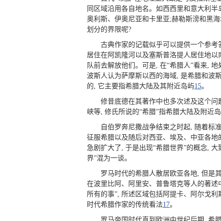
同区域沿用各自地名。如西西里和意大利半岛
奥利斯、伊奥尼亚和卡里亚;赫勒斯滂和黑海地
划分的界限呢?
古典作家的记载似乎可以提供一个参考答
居住在阿凯隆河以及塞斯普洛提人居住地以
队前去解放他们。可是, 在“希腊人”看来, 
波斯人认为萨摩斯以西的海域, 是希腊和波斯冲
的, 它主要指希腊大陆及其附近岛屿
15
。
修昔底德在其著作中也多次述及这个问
峡等, 修氏所说的“希腊”指希腊大陆及附近岛
自伯罗奔尼撒战争结束之时起, 随着标准希
征服希腊以及随后对西亚、埃及、中亚各地的
急剧扩大了, 于是出现“希腊世界”的概念,
界”混为一谈。
罗马时代的希腊人散居欧亚各地, 但是
在波里比阿、阿里安、普鲁塔克等人的著述中
所有的事”, 所述区域包括阿提卡、阿尔戈
时代希腊作家的传统看法
17
。
罗马帝国时代直到欧洲中世纪后期, 希