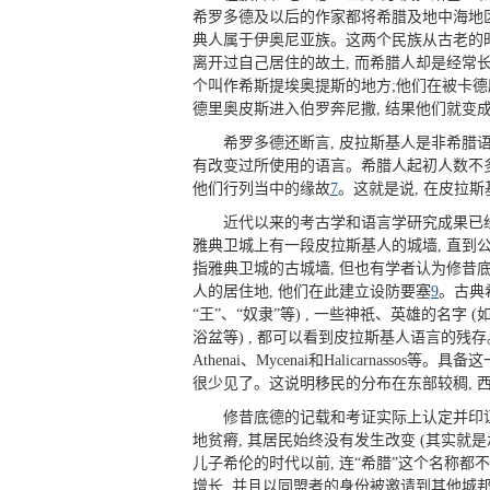
希罗多德及以后的作家都将希腊及地中海地区
典人属于伊奥尼亚族。这两个民族从古老的时
离开过自己居住的故土, 而希腊人却是经常
个叫作希斯提埃奥提斯的地方;他们在被卡德
德里奥皮斯进入伯罗奔尼撒, 结果他们就变
希罗多德还断言, 皮拉斯基人是非希腊语
有改变过所使用的语言。希腊人起初人数不多
他们行列当中的缘故
7
。这就是说, 在皮拉
近代以来的考古学和语言学研究成果已经
雅典卫城上有一段皮拉斯基人的城墙, 直到公
指雅典卫城的古城墙, 但也有学者认为修昔
人的居住地, 他们在此建立设防要塞
9
。古典
“王”、“奴隶”等) , 一些神祇、英雄的名
浴盆等) , 都可以看到皮拉斯基人语言的残存。前希腊语地名
Athenai、Mycenai和Halicarn
很少见了。这说明移民的分布在东部较稠, 西
修昔底德的记载和考证实际上认定并印证
地贫瘠, 其居民始终没有发生改变 (其实就
儿子希伦的时代以前, 连“希腊”这个名称
增长, 并且以同盟者的身份被邀请到其他城邦