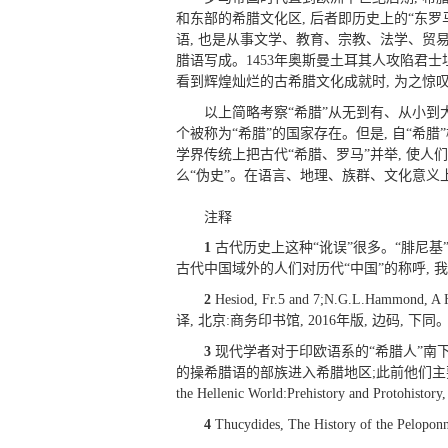
和东部的希腊文化区, 后者即历史上的“东罗
语, 也是从事文学、教育、宗教、法学、贸
腊语写成。1453年奥斯曼土耳其人攻陷君士
看到辉煌灿烂的古希腊文化成就时, 为之惊叹
以上简略考察“希腊”从无到有、从小到大
个被称为“希腊”的国家存在。但是, 自“希腊
学界传统上把古代“希腊、罗马”并举, 使人
么“伪史”。在语言、地理、族群、文化意义上
注释
1
古代历史上这种“讹误”很多。“腓尼基”
古代中国域外的人们对历代“中国”的称呼, 
2
Hesiod, Fr.5 and 7;N.G.L.Hammond,
译, 北京:商务印书馆, 2016年版, 边码, 下同
3
现代学者对于印欧语系的“希腊人”南下的起始
的操希腊语的部族进入希腊地区;此前他们主要居住在伊利
the Hellenic World:Prehistory and Protohistor
4
Thucydides, The History of 