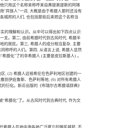
。他只用这个名称来称呼来自弗提奥提斯的阿喀
用“异族人”一词, 大概是由于希腊人那时还没有
各城邦的人们, 也包括那些后来把这个名称当
事实的理解和认识。从中可以得出如下四点认识:
一支。第二, 由前希腊时代到古风时代, 希腊半
的居民。第三, 希腊人的成分相当复杂, 主要
共同称呼的人们。第四, 从语言上说, 希腊人显然
腊化”了的非希腊人 (主要是皮拉斯基人) 。
地区; (2) 希腊人远祖希伦在色萨利地区创建的一
罗奔尼撒到伊庇鲁斯、色萨利等地; (6) 对所有希腊人
古代的衍化。新近出版的《布瑞尔古希腊语辞典》
上被“希腊化”了。从古风时代到古典时代, 作为文
代希腊人在地中海各地广泛建立的殖民城邦, 不