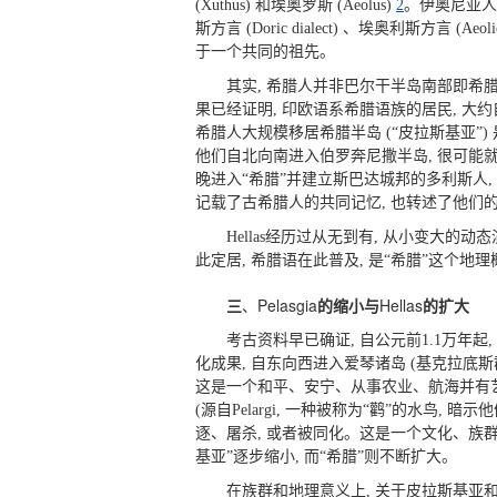
(Xuthus) 和埃奥罗斯 (Aeolus)
2
。伊奥尼亚人
斯方言 (Doric dialect) 、埃奥利斯方言 (
于一个共同的祖先。
其实, 希腊人并非巴尔干半岛南部即希
果已经证明, 印欧语系希腊语族的居民, 大
希腊人大规模移居希腊半岛 (“皮拉斯基亚”) 
他们自北向南进入伯罗奔尼撒半岛, 很可能就
晚进入“希腊”并建立斯巴达城邦的多利斯人, 
记载了古希腊人的共同记忆, 也转述了他们
Hellas经历过从无到有, 从小变大
此定居, 希腊语在此普及, 是“希腊”这个地
三
、Pelasgia
的缩小与
Hellas
的扩大
考古资料早已确证, 自公元前1.1万年
化成果, 自东向西进入爱琴诸岛 (基克拉底斯群岛
这是一个和平、安宁、从事农业、航海并有
(源自Pelargi, 一种被称为“鹳”的水鸟, 
逐、屠杀, 或者被同化。这是一个文化、族群
基亚”逐步缩小, 而“希腊”则不断扩大。
在族群和地理意义上, 关于皮拉斯基亚