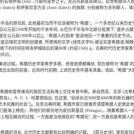
的名祖伊翁 (Ion) , 乃是阿波罗之子。克苏托斯是其继父。后世希腊诗
Aeolic dialect) 和伊奥尼亚方言 (Ionic dialect) 的族群, 分别被
腊半岛的原住民, 此地最初当然不应该被称为“希腊”。一个多世纪以来历
约自公元前2500年开始的千余年间, 从巴尔干半岛中北部分批南下, 逐步
是在公元前1900年以后
3
。“希腊人的到来”是该地区一个重要的历史节点。最早进
是迈锡尼文明的创建者, 所使用的文字 (线性文字B) 被证实是希腊语;
南下的时间在特洛伊城陷后的第80年 (约前1160)
4
。古典时代历史学家希
的共识。
的动态演进过程。希腊历史学家希罗多德、修昔底德都确信, 现在被称为“希腊
理概念出现的前提。古风时代初期, 上述历史条件基本具备。因此, “希腊”
起, 希腊和爱琴诸岛的居民生活和海上交往未曾中断。来自西亚、北非 (古希腊
) 。N· G· L· 哈蒙德指出, 在这里, “延续长达3000至4000年的
艺术风雅的社会”
5
。及至古典时期, 希腊作家已很难弄清楚希腊人定居此地
暗示他们是海上移民) , 称他们的居住地为皮拉斯基亚 (Pelasgia) 。随着
上相互融合的过程, 一方面是当地居民的“希腊化”, 另一方面也是希腊人的“
和希腊的消长, 古代历史文献都有比较明确的记载。《荷马史诗》提到皮